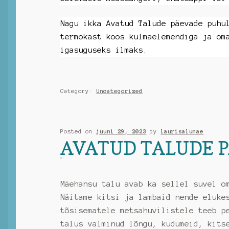
Nagu ikka Avatud Talude päevade puhu
termokast koos külmaelemendiga ja om
igasuguseks ilmaks.
Category:
Uncategorized
Posted on
juuni 29, 2023
by
laurisalumae
AVATUD TALUDE 
Mäehansu talu avab ka sellel suvel o
Näitame kitsi ja lambaid nende eluke
tõsisematele metsahuvilistele teeb p
talus valminud lõngu, kudumeid, kits