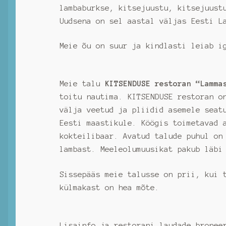
lambaburkse, kitsejuustu, kitsejuust
Uudsena on sel aastal väljas Eesti L
Meie õu on suur ja kindlasti leiab i
Meie talu
KITSENDUSE restoran “Lamma
toitu nautima. KITSENDUSE restoran o
välja veetud ja pliidid asemele seat
Eesti maastikule. Köögis toimetavad 
kokteilibaar. Avatud talude puhul on
lambast. Meeleolumuusikat pakub läbi
Sissepääs meie talusse on prii, kui 
külmakast on hea mõte.
Lisainfo ja restorani laudade bronee