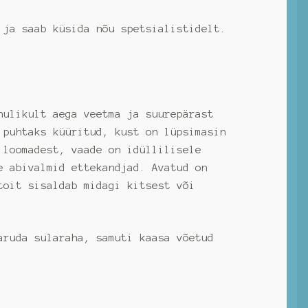
 ja saab küsida nõu spetsialistidelt.
.
hulikult aega veetma ja suurepärast
 puhtaks küüritud, kust on lüpsimasin
 loomadest, vaade on idüllilisele
e abivalmid ettekandjad. Avatud on
toit sisaldab midagi kitsest või
aruda sularaha, samuti kaasa võetud