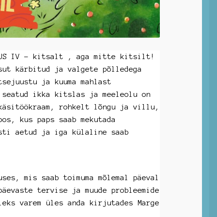
US IV – kitsalt , aga mitte kitsilt!
sut kärbitud ja valgete põlledega
tsejuustu ja kuuma mahlast
 seatud ikka kitslas ja meeleolu on
käsitöökraam, rohkelt lõngu ja villu,
oos, kus paps saab mekutada
sti aetud ja iga külaline saab
uses, mis saab toimuma mõlemal päeval
päevaste tervise ja muude probleemide
leks varem üles anda kirjutades Marge