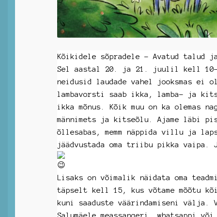
Kõikidele sõpradele – Avatud talud j
Sel aastal 20. ja 21. juulil kell 10
neidusid laudade vahel jooksmas ei o
lambavorsti saab ikka, lamba- ja kit
ikka mõnus. Kõik muu on ka olemas na
männimets ja kitseõlu. Ajame läbi pi
õllesabas, memm näppida villu ja lap
jäädvustada oma triibu pikka vaipa. 
Lisaks on võimalik näidata oma teadm
täpselt kell 15, kus võtame mõõtu kõ
kuni saaduste väärindamiseni välja. 
Salumäele meassangeri, whatsappi või