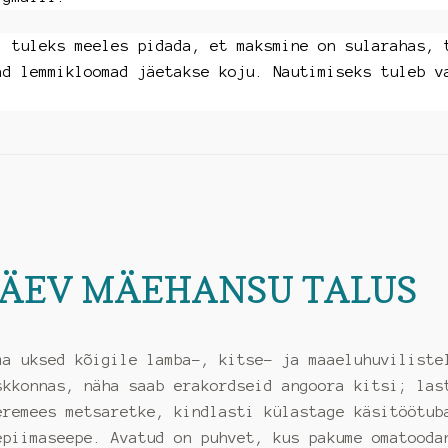
l tuleks meeles pidada, et maksmine on sularahas, 
ad lemmikloomad jäetakse koju. Nautimiseks tuleb v
PÄEV MÄEHANSU TALUS
ma uksed kõigile lamba-, kitse- ja maaeluhuviliste
skkonnas, näha saab erakordseid angoora kitsi; las
eremees metsaretke, kindlasti külastage käsitöötub
epiimaseepe. Avatud on puhvet, kus pakume omatooda