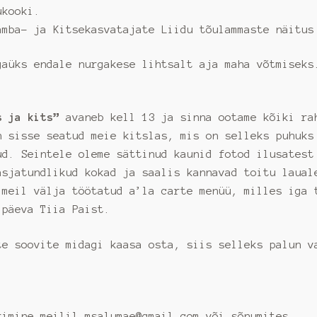
ukooki.
amba- ja Kitsekasvatajate Liidu tõulammaste näitus
gaüks endale nurgakese lihtsalt aja maha võtmiseks
s ja kits”
avaneb kell 13 ja sinna ootame kõiki ra
n sisse seatud meie kitslas, mis on selleks puhuks
ud. Seintele oleme sättinud kaunid fotod ilusatest
asjatundlikud kokad ja saalis kannavad toitu laual
 meil välja töötatud a’la carte menüü, milles iga 
 päeva Tiia Paist.
te soovite midagi kaasa osta, siis selleks palun v
rimine meilil msalumae@gmail.com või sõnumites.