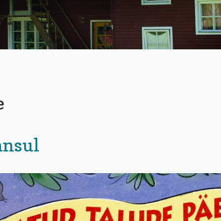
e
ansul