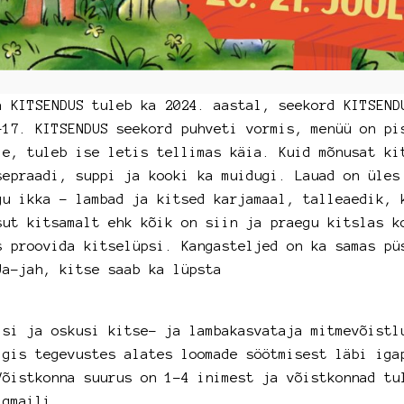
a KITSENDUS tuleb ka 2024. aastal, seekord KITSEND
-17. KITSENDUS seekord puhveti vormis, menüü on pi
le, tuleb ise letis tellimas käia. Kuid mõnusat ki
sepraadi, suppi ja kooki ka muidugi. Lauad on üles
gu ikka – lambad ja kitsed karjamaal, talleaedik, 
sut kitsamalt ehk kõik on siin ja praegu kitslas k
s proovida kitselüpsi. Kangasteljed on ka samas pü
Ja-jah, kitse saab ka lüpsta
isi ja oskusi kitse- ja lambakasvataja mitmevõistl
igis tegevustes alates loomade söötmisest läbi iga
Võistkonna suurus on 1-4 inimest ja võistkonnad tu
 gmaili.