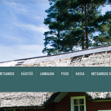
METSANDUS
KÄSITÖÖ
LAMBALIHA
POOD
KASSA
METSANDUSE J
Pood
Kassa
Metsanduse juhend
Metsamajanduskavad