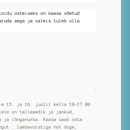
toidu ostmiseks on kaasa võetud
aruda aega ja valmis tuleb olla
le 15. ja 16. juulil kella 10-17.00.
tele on talleaedik ja jänkud,
a ja lõnganurka. Kaasa saab osta
ngut : lambavorstiga hot doge,