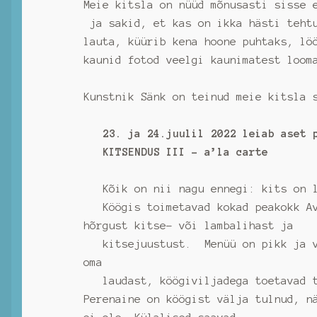
Meie kitsla on nüüd mõnusasti sisse 
ja sakid, et kas on ikka hästi tehtu
lauta, küürib kena hoone puhtaks, lö
kaunid fotod veelgi kaunimatest loom
Kunstnik Sänk on teinud meie kitsla
23. ja 24.juulil 2022 leiab aset p
KITSENDUS III – a’la carte
Kõik on nii nagu ennegi: kits on l
Köögis toimetavad kokad peakokk Ave
hõrgust kitse- või lambalihast ja
kitsejuustust. Menüü on pikk ja val
oma
laudast, köögiviljadega toetavad to
Perenaine on köögist välja tulnud, n