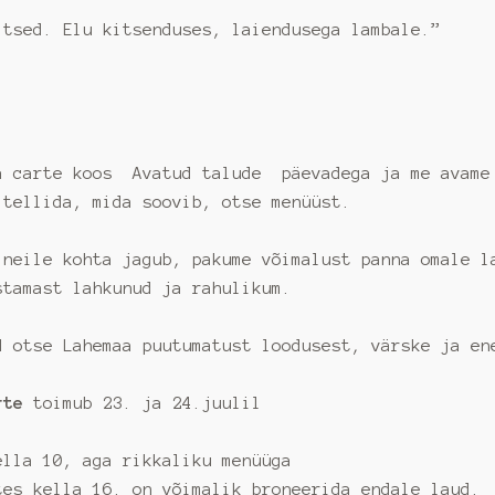
itsed. Elu kitsenduses, laiendusega lambale.”
te koos Avatud talude päevadega ja me avame re
 tellida, mida soovib, otse menüüst.
 neile kohta jagub, pakume võimalust panna omale l
stamast lahkunud ja rahulikum.
d otse Lahemaa puutumatust loodusest, värske ja en
arte
toimub 23. ja 24.juulil
ella 10, aga rikkaliku menüüga
tes kella 16. on võimalik broneerida endale laud.