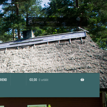
Search
Search
for:
UHEND
€
0,00
0 artiklit