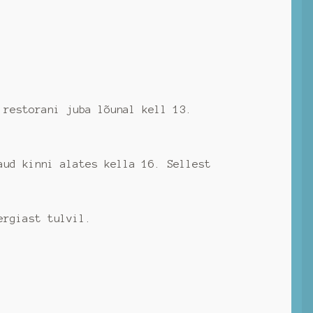
storani juba lõunal kell 13.
aud kinni alates kella 16. Sellest
ergiast tulvil.