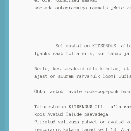
ei ole. Külalised saavad
soetada autogrammiga raamatu „Meie k
Sel aastal on KITSENDUS- a’la car
Igaüks saab tulla siis, kui tahab ja
Neile, kes tahaksid olla kindlad, et
ajast on suurem rahvahulk loomi uudi
Õhtul astub lavale rock-pop-punk ban
Talurestoran
KITSENDUS III –
a’la c
koos Avatud Talude päevadega.
Piiratud valikuga puhvet on avatud k
restoranis katame lauad kell 13. Ala