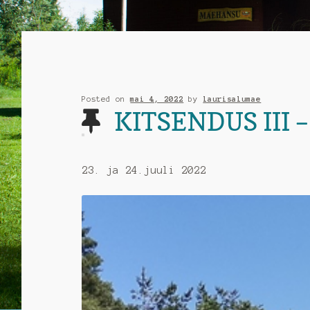
Posted on
mai 4, 2022
by
laurisalumae
KITSENDUS III – 
23. ja 24.juuli 2022