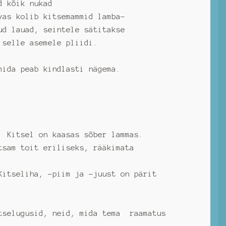
d kõik nukad
vas kolib kitsemammid lamba-
ud lauad, seintele sätitakse
 selle asemele pliidi.
, mida peab kindlasti nägema.
Kitsel on kaasas sõber lammas.
sam toit eriliseks, rääkimata
itseliha, -piim ja -juust on pärit
itselugusid, neid, mida tema raamatus