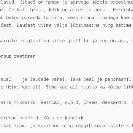
elatud. Kitsed on hamba ja sarvega järele proovinu
d. On küll hästi, kõik on alles ja püsti. Pererah
öb betoonpõranda läikima, seab sinna linadega kaet
adest. Laudast viime välja lüpsimasina ning sätime
 seinale hiiglasliku kitse graffiti ja see on asi
opup restoran
aual ja laudade vahel, lava peal ja panoraamil. 
 Holmi käe all. Tema käe all muutub ka kõige liht
ik rikkalik: eelroad, supid, praed, desserdid. K
redad naabrid. Kõik on kohalik.
äitab loomi ja käsitööd ning räägib külalistele k