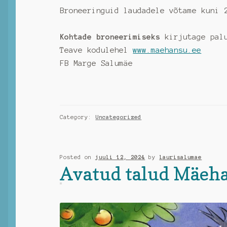
Broneeringuid laudadele võtame kuni 
Kohtade broneerimiseks
kirjutage pal
Teave kodulehel
www.maehansu.ee
FB Marge Salumäe
Category:
Uncategorized
Posted on
juuli 12, 2024
by
laurisalumae
Avatud talud Mäeh