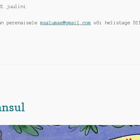
21.juulini.
un perenaisele
msalumae@gmail.com
või helistage 51
ansul