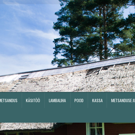
METSANDUS
KÄSITÖÖ
LAMBALIHA
POOD
KASSA
METSANDUSE J
Pood
Kassa
Metsanduse juhend
Metsamajanduskavad