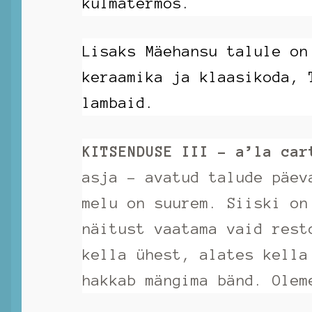
külmatermos.
Lisaks Mäehansu talule on
keraamika ja klaasikoda, 
lambaid.
KITSENDUSE III – a’la car
asja – avatud talude päev
melu on suurem. Siiski on
näitust vaatama vaid rest
kella ühest, alates kella
hakkab mängima bänd. Ole