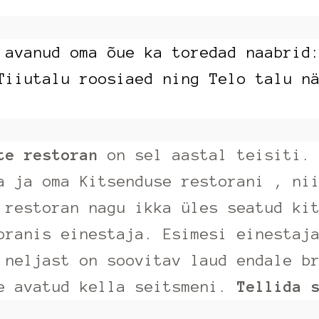
 avanud oma õue ka toredad naabrid
Tiiutalu roosiaed ning Telo talu n
te restoran
on sel aastal teisiti. 
a ja oma Kitsenduse restorani , ni
 restoran nagu ikka üles seatud ki
oranis einestaja. Esimesi einestaj
 neljast on soovitav laud endale b
me avatud kella seitsmeni.
Tellida 