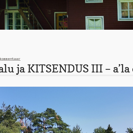
kommentaar
u ja KITSENDUS III – a’la 