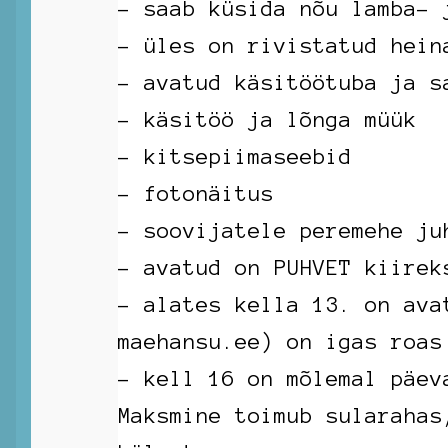
– saab küsida nõu lamba- 
– üles on rivistatud hein
– avatud käsitöötuba ja s
– käsitöö ja lõnga müük
– kitsepiimaseebid
– fotonäitus
– soovijatele peremehe ju
– avatud on PUHVET kiirek
– alates kella 13. on ava
maehansu.ee) on igas roas
– kell 16 on mõlemal päev
Maksmine toimub sularahas