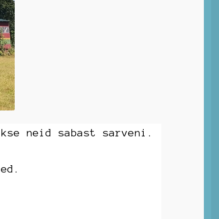
akse neid sabast sarveni.
sed.