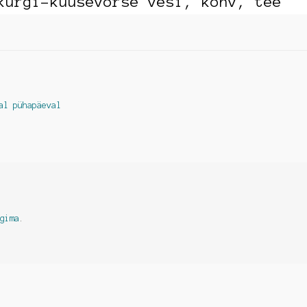
kurgi-kuusevõrse vesi, kohv, tee
al pühapäeval
ogima
.