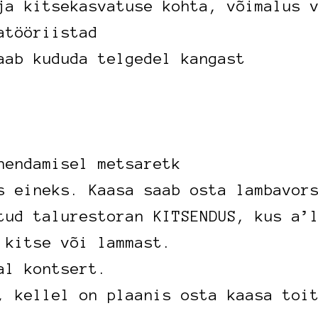
ja kitsekasvatuse kohta, võimalus 
atööriistad
aab kududa telgedel kangast
hendamisel metsaretk
s eineks. Kaasa saab osta lambavor
tud talurestoran KITSENDUS, kus a’
 kitse või lammast.
al kontsert.
, kellel on plaanis osta kaasa toi