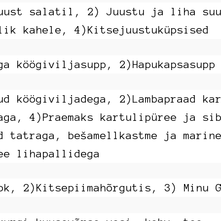
uust salatil, 2) Juustu ja liha su
lik kahele, 4)Kitsejuustuküpsised
ga köögiviljasupp, 2)Hapukapsasupp
ud köögiviljadega, 2)Lambapraad ka
aga, 4)Praemaks kartulipüree ja si
d tatraga, bešamellkastme ja marin
ee lihapallidega
ok, 2)Kitsepiimahõrgutis, 3) Minu 