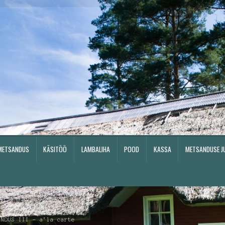
METSANDUS
KÄSITÖÖ
LAMBALIHA
POOD
KASSA
METSANDUSE J
Pood
Kassa
Metsanduse juhend
Metsamajanduskavad
ENDUS III – a’la carte