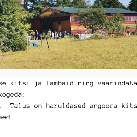
se kitsi ja lambaid ning väärindat
kogeda:
i. Talus on haruldased angoora kit
aed