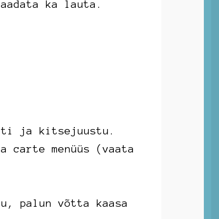
vaadata ka lauta.
sti ja kitsejuustu.
la carte menüüs (vaata
tu, palun võtta kaasa