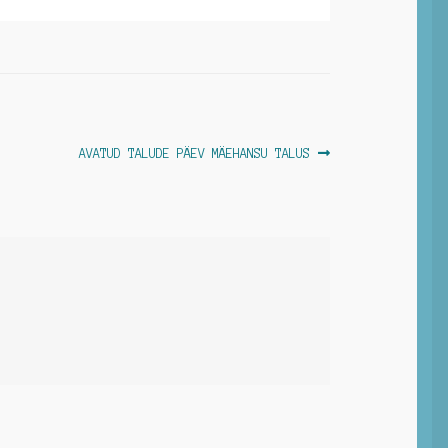
Next
AVATUD TALUDE PÄEV MÄEHANSU TALUS
post: