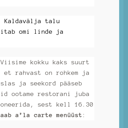
: Kaldavälja talu
äitab omi linde ja
Viisime kokku kaks suurt
i et rahvast on rohkem ja
tslas ja seekord pääseb
aid ootame restorani juba
roneerida, sest kell 16.30
saab a’la carte menüüst
: