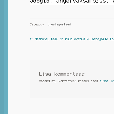
Joogid
: angervaksamorss, 
Category:
Uncategorized
Navigeerimine
Previous
Mäehansu talu on nüüd avatud külastajaile ig
post:
Lisa kommentaar
Vabandust, kommenteerimiseks pead
sisse l