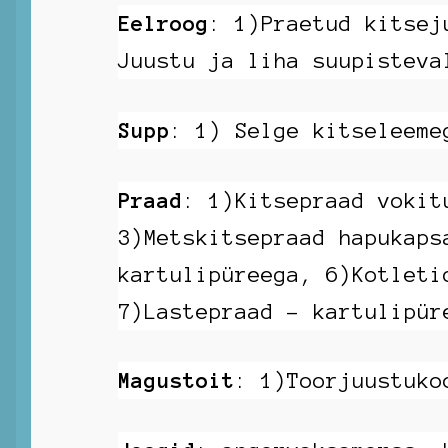
Eelroog
: 1)Praetud kitsej
Juustu ja liha suupisteva
Supp
: 1) Selge kitseleeme
Praad
: 1)Kitsepraad vokit
3)Metskitsepraad hapukaps
kartulipüreega, 6)Kotleti
7)Lastepraad – kartulipür
Magustoit
: 1)Toorjuustuko