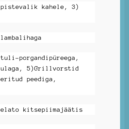
upistevalik kahele, 3)
 lambalihaga
rtuli-porgandipüreega,
bulaga, 5)Grillvorstid
eeritud peediga,
Gelato kitsepiimajäätis